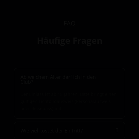
FAQ
Häufige Fragen
Ab welchem Alter darf ich in den
Club?
Der Einlass ist ab 18 Jahren. Bitte bringt einen
gültigen Lichtbildausweis (Personalausweis
oder Reisepass) mit.
Wie viel kostet der Eintritt?