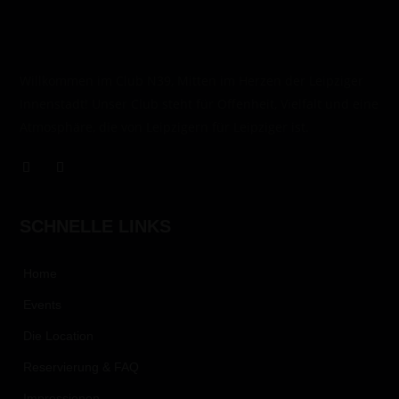
Willkommen im Club N39, Mitten im Herzen der Leipziger
Innenstadt! Unser Club steht für Offenheit, Vielfalt und eine
Atmosphäre, die von Leipzigern für Leipziger ist.
SCHNELLE LINKS
Home
Events
Die Location
Reservierung & FAQ
Impressionen