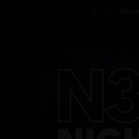


DIE L