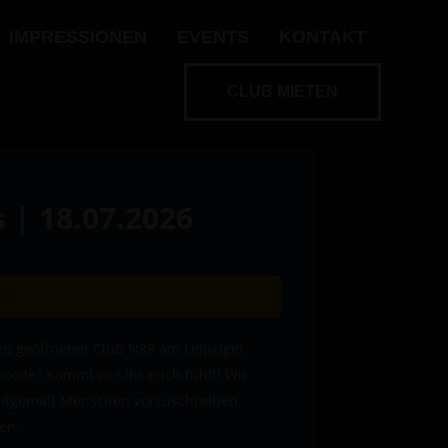
IMPRESSIONEN
EVENTS
KONTAKT
CLUB MIETEN
 | 18.07.2026
ei.
neu geöffneten Club N39 am Leipziger
sscode? Kommt wie ihr euch fühlt! Wir
zeitgemäß Menschen vorzuschreiben,
len.