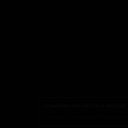
Ab welchem Alter darf ich in den Club?
Der Einlass ist ab 18 Jahren. Bitte bringt 