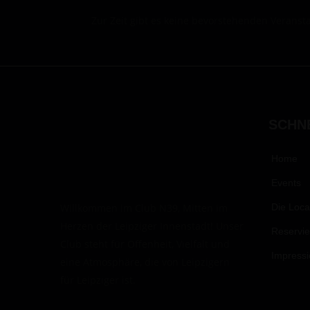
Zur Zeit gibt es keine bevorstehenden Veranst
SCHN
Home
Events
Die Loca
Willkommen im Club N39, Mitten im
Herzen der Leipziger Innenstadt! Unser
Reservi
Club steht für Offenheit, Vielfalt und
Impress
eine Atmosphäre, die von Leipzigern
für Leipziger ist.