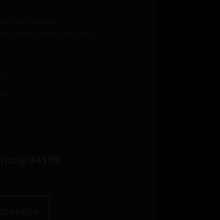
harts & ClubSound
(90er/2000er/2010er/Klassiker)
h!
rty
ipzig 04109
 ZUFÜGEN